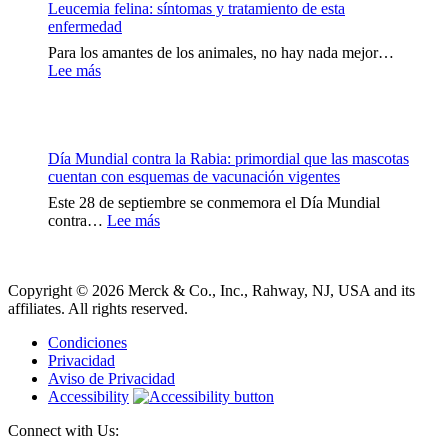
Leucemia felina: síntomas y tratamiento de esta
premio
enfermedad
S&P
Global
Para los amantes de los animales, no hay nada mejor…
2024
:
Lee más
al
Leucemia
mejor
felina:
producto
síntomas
nuevo
y
para
Día Mundial contra la Rabia: primordial que las mascotas
tratamiento
animales
cuentan con esquemas de vacunación vigentes
de
de
esta
Este 28 de septiembre se conmemora el Día Mundial
compañía
enfermedad
:
contra…
Lee más
Día
Mundial
contra
Copyright © 2026 Merck & Co., Inc., Rahway, NJ, USA and its
la
affiliates. All rights reserved.
Rabia:
primordial
Condiciones
que
Privacidad
las
Aviso de Privacidad
mascotas
Accessibility
cuentan
con
Connect with Us:
esquemas