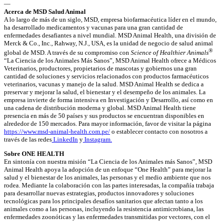
—
Acerca de MSD Salud Animal
A lo largo de más de un siglo, MSD, empresa biofarmacéutica líder en el mundo,
ha desarrollado medicamentos y vacunas para una gran cantidad de
enfermedades desafiantes a nivel mundial. MSD Animal Health, una división de
Merck & Co., Inc., Rahway, N.J., USA, es la unidad de negocio de salud animal
®
global de MSD. A través de su compromiso con
Science of Healthier Animals
“La Ciencia de los Animales Más Sanos”, MSD Animal Health ofrece a Médicos
Veterinarios, productores, propietarios de mascotas y gobiernos una gran
cantidad de soluciones y servicios relacionados con productos farmacéuticos
veterinarios, vacunas y manejo de la salud. MSD Animal Health se dedica a
preservar y mejorar la salud, el bienestar y el desempeño de los animales. La
empresa invierte de forma intensiva en Investigación y Desarrollo, así como en
una cadena de distribución moderna y global. MSD Animal Health tiene
presencia en más de 50 países y sus productos se encuentran disponibles en
alrededor de 150 mercados. Para mayor información, favor de visitar la página
https://www.msd-animal-health.com.pe/
o establecer contacto con nosotros a
través de las redes
LinkedIn
y
Instagram.
Sobre ONE HEALTH
En sintonía con nuestra misión “La Ciencia de los Animales más Sanos”, MSD
Animal Health apoya la adopción de un enfoque “One Health” para mejorar la
salud y el bienestar de los animales, las personas y el medio ambiente que nos
rodea. Mediante la colaboración con las partes interesadas, la compañía trabaja
para desarrollar nuevas estrategias, productos innovadores y soluciones
tecnológicas para los principales desafíos sanitarios que afectan tanto a los
animales como a las personas, incluyendo la resistencia antimicrobiana, las
enfermedades zoonóticas y las enfermedades transmitidas por vectores, con el