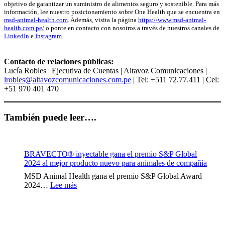
objetivo de garantizar un suministro de alimentos seguro y sostenible. Para más
información, lee nuestro posicionamiento sobre One Health que se encuentra en
msd-animal-health.com
. Además, visita la página
https://www.msd-animal-
health.com.pe/
o ponte en contacto con nosotros a través de nuestros canales de
LinkedIn
e
Instagram
.
Contacto de relaciones públicas:
Lucía Robles | Ejecutiva de Cuentas | Altavoz Comunicaciones |
lrobles@altavozcomunicaciones.com.pe
| Tel: +511 72.77.411 | Cel:
+51 970 401 470
También puede leer….
BRAVECTO® inyectable gana el premio S&P Global
2024 al mejor producto nuevo para animales de compañía
MSD Animal Health gana el premio S&P Global Award
:
2024…
Lee más
BRAVECTO®
inyectable
gana
el