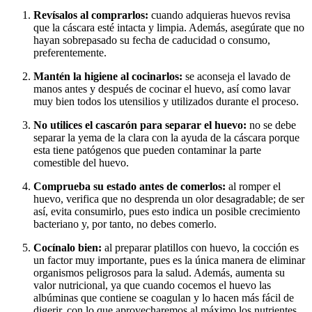
Revísalos al comprarlos:
cuando adquieras huevos revisa
que la cáscara esté intacta y limpia. Además, asegúrate que no
hayan sobrepasado su fecha de caducidad o consumo,
preferentemente.
Mantén la higiene al cocinarlos:
se aconseja el lavado de
manos antes y después de cocinar el huevo, así como lavar
muy bien todos los utensilios y utilizados durante el proceso.
No utilices el cascarón para separar el huevo:
no se debe
separar la yema de la clara con la ayuda de la cáscara porque
esta tiene patógenos que pueden contaminar la parte
comestible del huevo.
Comprueba su estado antes de comerlos:
al romper el
huevo, verifica que no desprenda un olor desagradable; de ser
así, evita consumirlo, pues esto indica un posible crecimiento
bacteriano y, por tanto, no debes comerlo.
Cocínalo bien:
al preparar platillos con huevo, la cocción es
un factor muy importante, pues es la única manera de eliminar
organismos peligrosos para la salud. Además, aumenta su
valor nutricional, ya que cuando cocemos el huevo las
albúminas que contiene se coagulan y lo hacen más fácil de
digerir, con lo que aprovecharemos al máximo los nutrientes