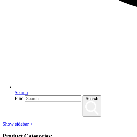
Search
Find
Search
Show sidebar
+
Product Categories: