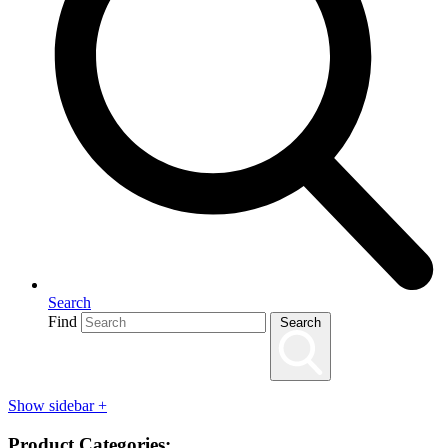
Search
Find
Search
Show sidebar
+
Product Categories: