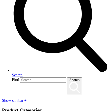
Search
Find
Search
Show sidebar
+
Product Categories: