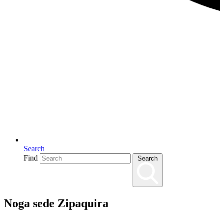
Search
Find
Search
Noga sede Zipaquira